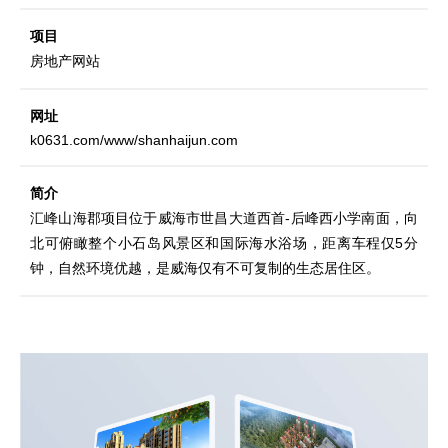
项目
房地产网站
网址
k0631.com/www/shanhaijun.com
简介
汇峰山海郡项目位于威海市世昌大道西首-后峰西小学南面，向
北可俯瞰整个小石岛风景区和国际海水浴场，距离车程仅5分
钟，自然环境优越，是威海仅有不可复制的生态居住区。